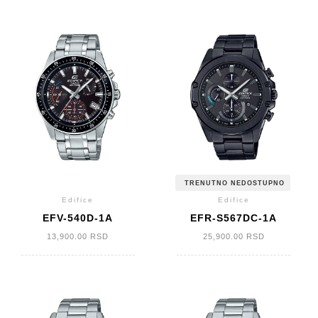
TRENUTNO NEDOSTUPNO
Edifice
Edifice
EFV-540D-1A
EFR-S567DC-1A
13,900.00
RSD
25,900.00
RSD