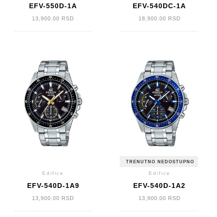
EFV-550D-1A
EFV-540DC-1A
13,900.00
RSD
18,900.00
RSD
TRENUTNO NEDOSTUPNO
Edifice
Edifice
EFV-540D-1A9
EFV-540D-1A2
13,900.00
RSD
13,900.00
RSD