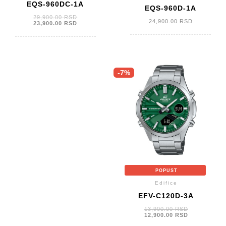
EQS-960DC-1A
EQS-960D-1A
Originalna
29,900.00
RSD
24,900.00
RSD
cena
Trenutna
23,900.00
RSD
je
cena
bila:
je:
29,900.00 RSD.
23,900.00 RSD.
-7%
POPUST
Edifice
EFV-C120D-3A
Originalna
13,900.00
RSD
cena
Trenutna
12,900.00
RSD
je
cena