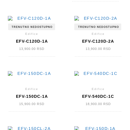
bila:
je:
13,900.00 R
12,900.00 R
TRENUTNO NEDOSTUPNO
TRENUTNO NEDOSTUPNO
Edifice
Edifice
EFV-C120D-1A
EFV-C120D-2A
13,900.00
RSD
13,900.00
RSD
Edifice
Edifice
EFV-150DC-1A
EFV-540DC-1C
15,900.00
RSD
18,900.00
RSD