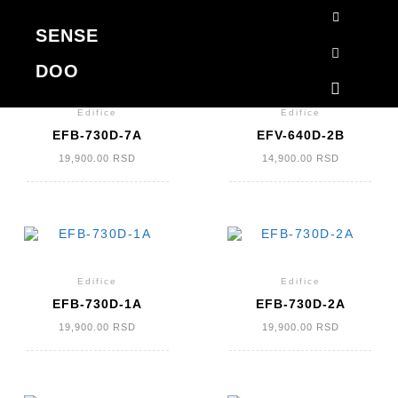
EDIFICE
SENSE
Početna
›
Satovi
›
Casio
›
Edifice
Korpa
DOO
Search
TRENUTNO NEDOSTUPNO
Main me
Edifice
Edifice
EFB-730D-7A
EFV-640D-2B
19,900.00
RSD
14,900.00
RSD
Edifice
Edifice
EFB-730D-1A
EFB-730D-2A
19,900.00
RSD
19,900.00
RSD