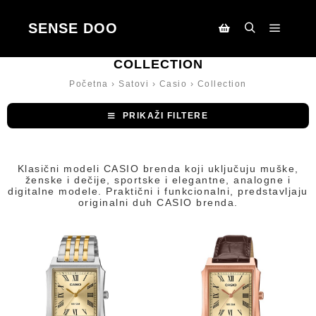
SENSE DOO
Main m
Search
Korpa
COLLECTION
Početna
›
Satovi
›
Casio
›
Collection
PRIKAŽI FILTERE
Klasični modeli CASIO brenda koji uključuju muške,
ženske i dečije, sportske i elegantne, analogne i
digitalne modele. Praktični i funkcionalni, predstavljaju
originalni duh CASIO brenda.