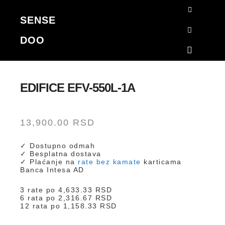
SENSE
Korpa
DOO
Search
Main me
EDIFICE EFV-550L-1A
13,900.00
RSD
✓ Dostupno odmah
✓ Besplatna dostava
✓ Plaćanje na
rate bez kamate
karticama
Banca Intesa AD
3 rate po
4,633.33
RSD
6 rata po
2,316.67
RSD
12 rata po
1,158.33
RSD