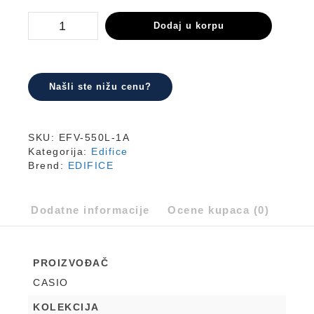
EFV-
Dodaj u korpu
550L-
1A
količina
Našli ste nižu cenu?
SKU:
EFV-550L-1A
Kategorija:
Edifice
Brend:
EDIFICE
Dodatne informacije
Ocene kupaca (0)
PROIZVOĐAČ
CASIO
KOLEKCIJA