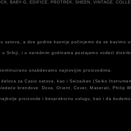
CK, BABY-G, EDIFICE, PROTREK, SHEEN, VINTAGE, COLL
cu satova, a dve godine kasnije počinjemo da se bavimo 
u Srbiji, i u narednim godinama postajemo vodeći distribu
kontinuirano snabdevamo najnovijim proizvodima.
 delova za Casio satove, kao i Seizaiken (Seiko Instrumen
sledeće brendove: Doxa, Orient, Cover, Maserati, Philip W
najbolje proizvode i besprekornu uslugu, kao i da budemo