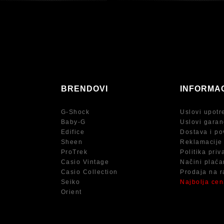
BRENDOVI
INFORMA
G-Shock
Uslovi upotr
Baby-G
Uslovi garan
Edifice
Dostava i po
Sheen
Reklamacije
ProTrek
Politika priv
Casio Vintage
Načini plaća
Casio Collection
Prodaja na r
Seiko
Najbolja ce
Orient