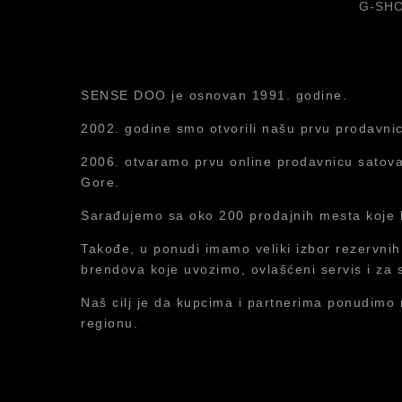
G-SHO
SENSE DOO je osnovan 1991. godine.
2002. godine smo otvorili našu prvu prodavni
2006. otvaramo prvu online prodavnicu satova 
Gore.
Sarađujemo sa oko 200 prodajnih mesta koje 
Takođe, u ponudi imamo veliki izbor rezervnih
brendova koje uvozimo, ovlašćeni servis i za 
Naš cilj je da kupcima i partnerima ponudimo 
regionu.