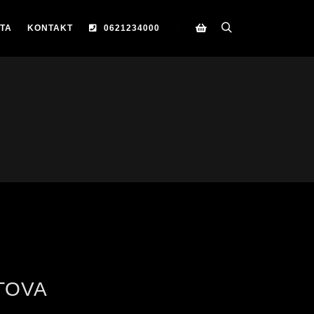
TA
KONTAKT
0621234000
TOVA