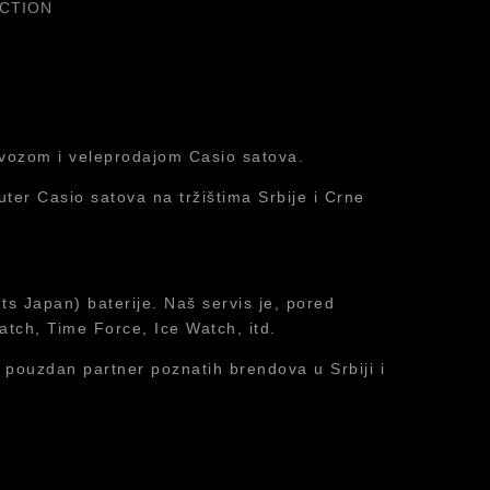
ECTION
uvozom i veleprodajom Casio satova.
ter Casio satova na tržištima Srbije i Crne
ts Japan) baterije. Naš servis je, pored
atch, Time Force, Ice Watch, itd.
 pouzdan partner poznatih brendova u Srbiji i