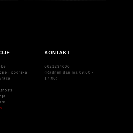
CIJE
KONTAKT
ebe
0621234000
cije i podrška
(Radnim danima 09:00 -
vraćaj
17:00)
atnosti
nja
ate
na