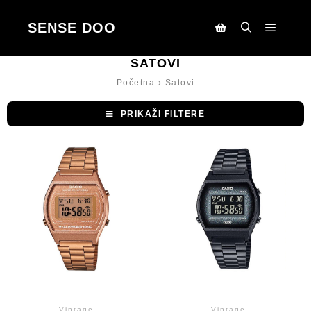
SENSE DOO
Main m
Search
Korpa
SATOVI
Početna
›
Satovi
PRIKAŽI FILTERE
Vintage
Vintage