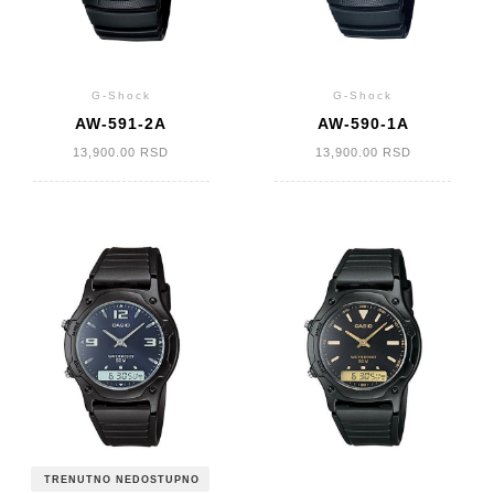
G-Shock
G-Shock
AW-591-2A
AW-590-1A
13,900.00
RSD
13,900.00
RSD
TRENUTNO NEDOSTUPNO