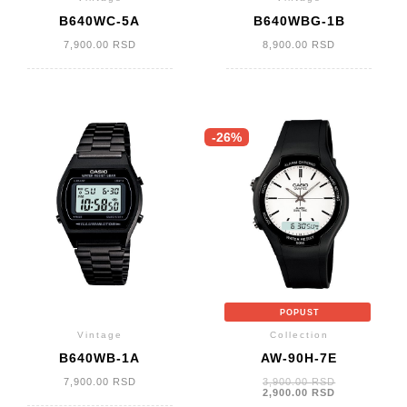
B640WC-5A
B640WBG-1B
7,900.00
RSD
8,900.00
RSD
-26%
POPUST
Vintage
Collection
B640WB-1A
AW-90H-7E
Originalna
7,900.00
RSD
3,900.00
RSD
cena
Trenutna
2,900.00
RSD
je
cena