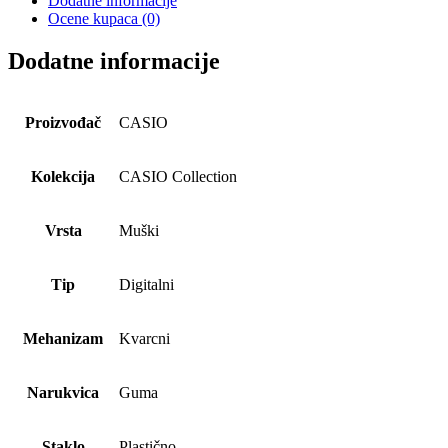
Dodatne informacije
Ocene kupaca (0)
Dodatne informacije
Proizvođač
CASIO
Kolekcija
CASIO Collection
Vrsta
Muški
Tip
Digitalni
Mehanizam
Kvarcni
Narukvica
Guma
Staklo
Plastično