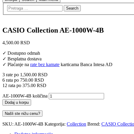
CASIO Collection AE-1000W-4B
4,500.00
RSD
✓ Dostupno odmah
✓ Besplatna dostava
✓ Plaćanje na
rate bez kamate
karticama Banca Intesa AD
3 rate po
1,500.00
RSD
6 rata po
750.00
RSD
12 rata po
375.00
RSD
AE-1000W-4B količina
Dodaj u korpu
Našli ste nižu cenu?
SKU:
AE-1000W-4B
Kategorija:
Collection
Brend:
CASIO Collecti