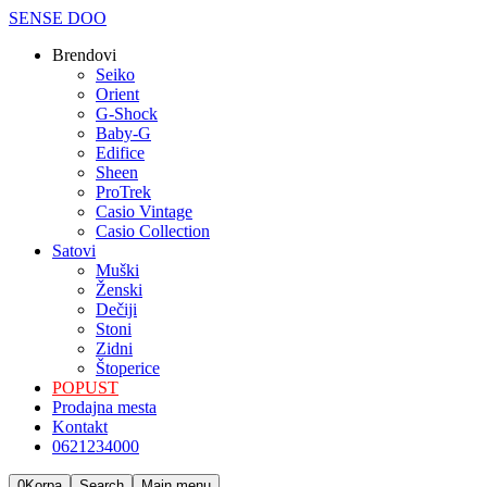
SENSE DOO
Brendovi
Seiko
Orient
G-Shock
Baby-G
Edifice
Sheen
ProTrek
Casio Vintage
Casio Collection
Satovi
Мuški
Ženski
Dečiji
Stoni
Zidni
Štoperice
POPUST
Prodajna mesta
Kontakt
0621234000
0
Korpa
Search
Main menu