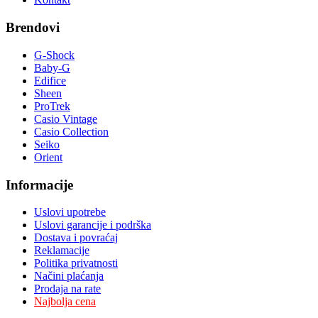
Brendovi
G-Shock
Baby-G
Edifice
Sheen
ProTrek
Casio Vintage
Casio Collection
Seiko
Orient
Informacije
Uslovi upotrebe
Uslovi garancije i podrška
Dostava i povraćaj
Reklamacije
Politika privatnosti
Načini plaćanja
Prodaja na rate
Najbolja cena