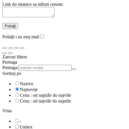
Link do stranice sa nižom cenom:
Pošalji i na moj mail
Zatvori filtere
Pretraga
Pretraga:
Sortiraj po
Nazivu
Najnovije
Cena : od najniže do najviše
Cena : od najviše do najniže
Vrsta
-
Unisex