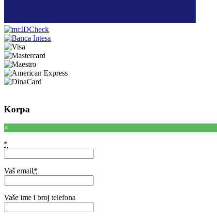
Korpa
×
*
Vaš email
*
Vaše ime i broj telefona