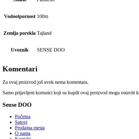
Vodootpornost
100m
Zemlja porekla
Tajland
Uvoznik
SENSE DOO
Komentari
Za ovaj proizvod još uvek nema komentara.
Samo prijavljeni korisnici koji su kupili ovaj proizvod mogu ostaviti 
Sense DOO
Početna
Satovi
Prodajna mesta
O nama
Kontakt