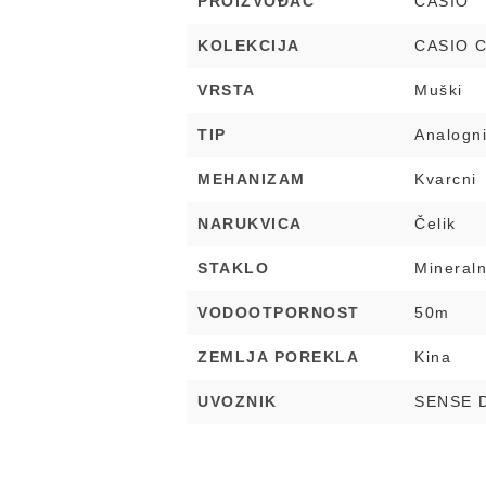
PROIZVOĐAČ
CASIO
KOLEKCIJA
CASIO C
VRSTA
Muški
TIP
Analogn
MEHANIZAM
Kvarcni
NARUKVICA
Čelik
STAKLO
Mineral
VODOOTPORNOST
50m
ZEMLJA POREKLA
Kina
UVOZNIK
SENSE 