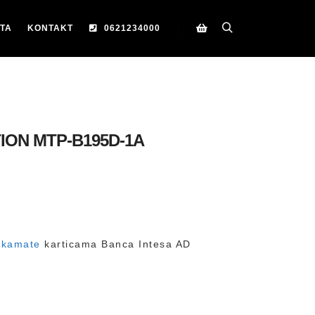
TA
KONTAKT
0621234000
Search
Korpa
ION MTP-B195D-1A
 kamate
karticama Banca Intesa AD
D
D