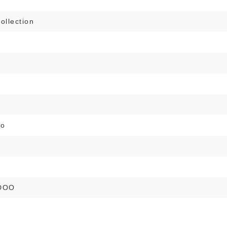
ollection
i
no
DOO