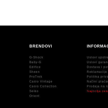
BRENDOVI
INFORMA
G-Shock
Uslovi upotr
Baby-G
Uslovi garan
Edifice
Dostava i po
Sheen
Reklamacije
ProTrek
Politika priv
Casio Vintage
Načini plaća
Casio Collection
Prodaja na r
Seiko
Najbolja ce
Orient