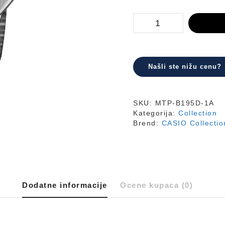
MTP-
B195D-
1A
količina
Našli ste nižu cenu?
SKU:
MTP-B195D-1A
Kategorija:
Collection
Brend:
CASIO Collectio
Dodatne informacije
Ocene kupaca (0)