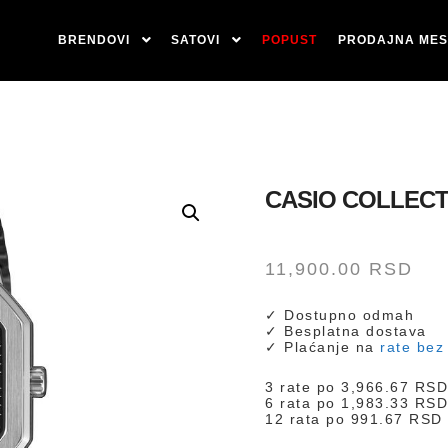
BRENDOVI
SATOVI
POPUST
PRODAJNA MES
CASIO COLLECT
11,900.00
RSD
✓ Dostupno odmah
✓ Besplatna dostava
✓ Plaćanje na
rate bez
3 rate po
3,966.67
RS
6 rata po
1,983.33
RS
12 rata po
991.67
RSD