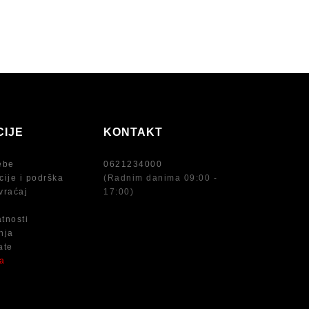
CIJE
KONTAKT
ebe
0621234000
cije i podrška
(Radnim danima 09:00 -
vraćaj
17:00)
atnosti
nja
ate
na