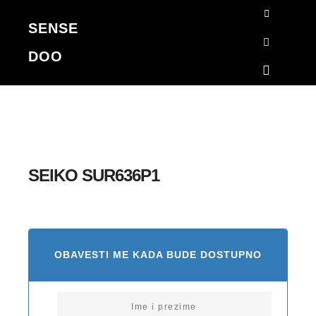
SENSE
Korpa
DOO
Search
Main me
SEIKO SUR636P1
OBAVESTI ME KADA BUDE DOSTUPNO