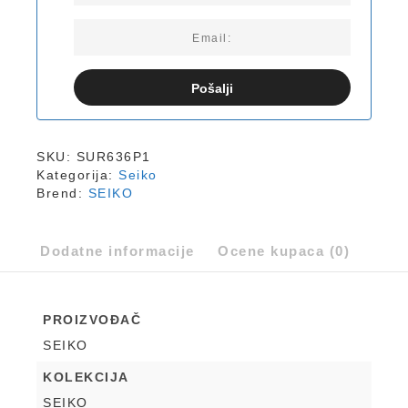
Pošalji
SKU:
SUR636P1
Kategorija:
Seiko
Brend:
SEIKO
Dodatne informacije
Ocene kupaca (0)
PROIZVOĐAČ
SEIKO
KOLEKCIJA
SEIKO