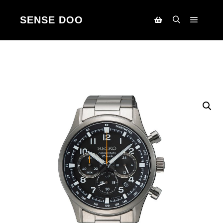
SENSE DOO
Main m
Search
Korpa