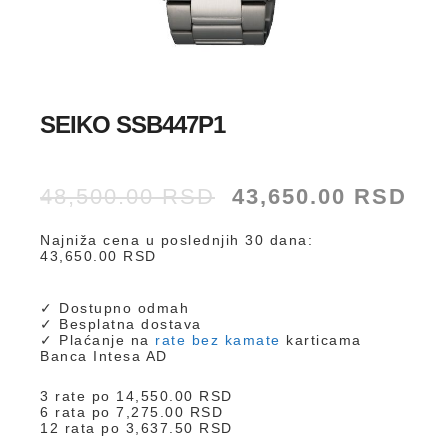
SEIKO SSB447P1
Originalna
Tre
48,500.00
RSD
43,650.00
RSD
cena
cen
je
je:
Najniža cena u poslednjih 30 dana:
bila:
43,
43,650.00
RSD
48,500.00 RSD.
✓ Dostupno odmah
✓ Besplatna dostava
✓ Plaćanje na
rate bez kamate
karticama
Banca Intesa AD
3 rate po
14,550.00
RSD
6 rata po
7,275.00
RSD
12 rata po
3,637.50
RSD