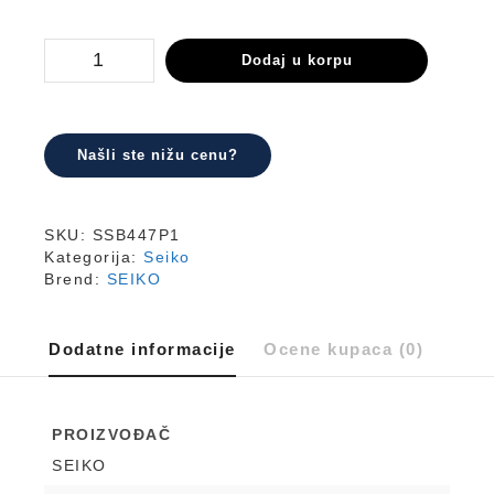
SSB447P1
Dodaj u korpu
količina
Našli ste nižu cenu?
SKU:
SSB447P1
Kategorija:
Seiko
Brend:
SEIKO
Dodatne informacije
Ocene kupaca (0)
PROIZVOĐAČ
SEIKO