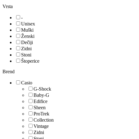
Vrsta
-
Unisex
Muški
Ženski
Dečiji
Zidni
Stoni
Štoperice
Brend
Casio
G-Shock
Baby-G
Edifice
Sheen
ProTrek
Collection
Vintage
Zidni
Stoni