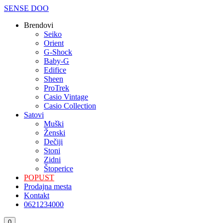
SENSE DOO
Brendovi
Seiko
Orient
G-Shock
Baby-G
Edifice
Sheen
ProTrek
Casio Vintage
Casio Collection
Satovi
Мuški
Ženski
Dečiji
Stoni
Zidni
Štoperice
POPUST
Prodajna mesta
Kontakt
0621234000
Korpa
0