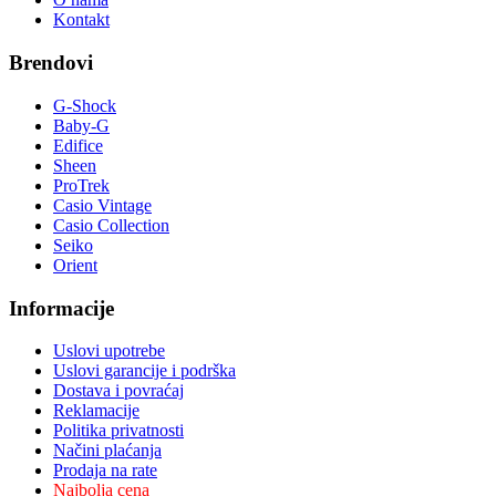
Kontakt
Brendovi
G-Shock
Baby-G
Edifice
Sheen
ProTrek
Casio Vintage
Casio Collection
Seiko
Orient
Informacije
Uslovi upotrebe
Uslovi garancije i podrška
Dostava i povraćaj
Reklamacije
Politika privatnosti
Načini plaćanja
Prodaja na rate
Najbolja cena