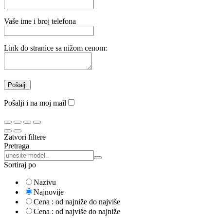
Vaše ime i broj telefona
Link do stranice sa nižom cenom:
Pošalji i na moj mail
Zatvori filtere
Pretraga
Pretraga:
Sortiraj po
Nazivu
Najnovije
Cena : od najniže do najviše
Cena : od najviše do najniže