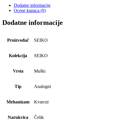
Dodatne informacije
Ocene kupaca (0)
Dodatne informacije
Proizvođač
SEIKO
Kolekcija
SEIKO
Vrsta
Muški
Tip
Analogni
Mehanizam
Kvarcni
Narukvica
Čelik