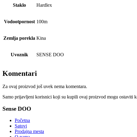
Staklo
Hardlex
Vodootpornost
100m
Zemlja porekla
Kina
Uvoznik
SENSE DOO
Komentari
Za ovaj proizvod još uvek nema komentara.
Samo prijavljeni korisnici koji su kupili ovaj proizvod mogu ostaviti 
Sense DOO
Početna
Satovi
Prodajna mesta
O nama