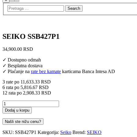
Search
Main
menu
SEIKO SSB427P1
34,900.00
RSD
✓ Dostupno odmah
✓ Besplatna dostava
✓ Plaćanje na
rate bez kamate
karticama Banca Intesa AD
3 rate po
11,633.33
RSD
6 rata po
5,816.67
RSD
12 rata po
2,908.33
RSD
SSB427P1
količina
Dodaj u korpu
Našli ste nižu cenu?
SKU:
SSB427P1
Kategorija:
Seiko
Brend:
SEIKO