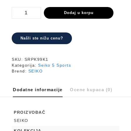
SRPK99K1
Dodaj u korpu
količina
Našli ste nižu cenu?
SKU:
SRPK99K1
Kategorija:
Seiko 5 Sports
Brend:
SEIKO
Dodatne informacije
Ocene kupaca (0)
PROIZVOĐAČ
SEIKO
KOLEKCIJA