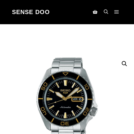
SENSE DOO
Main m
Search
Korpa