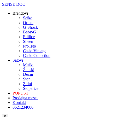
SENSE DOO
Brendovi
Seiko
Orient
G-Shock
Baby-G
Edifice
Sheen
ProTrek
Casio Vintage
Casio Collection
Satovi
Мuški
Ženski
Dečiji
Stoni
Zidni
Štoperice
POPUST
Prodajna mesta
Kontakt
0621234000
Korpa
0