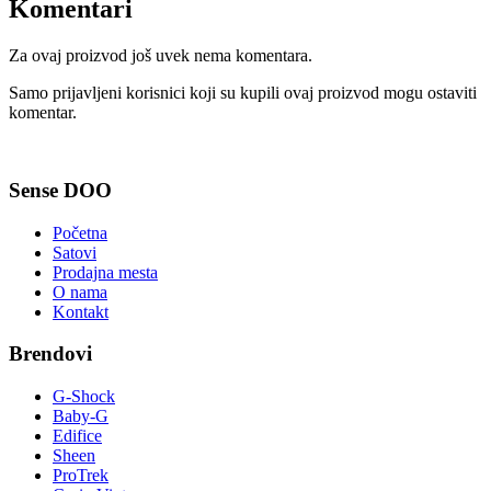
Komentari
Za ovaj proizvod još uvek nema komentara.
Samo prijavljeni korisnici koji su kupili ovaj proizvod mogu ostaviti
komentar.
Sense DOO
Početna
Satovi
Prodajna mesta
O nama
Kontakt
Brendovi
G-Shock
Baby-G
Edifice
Sheen
ProTrek