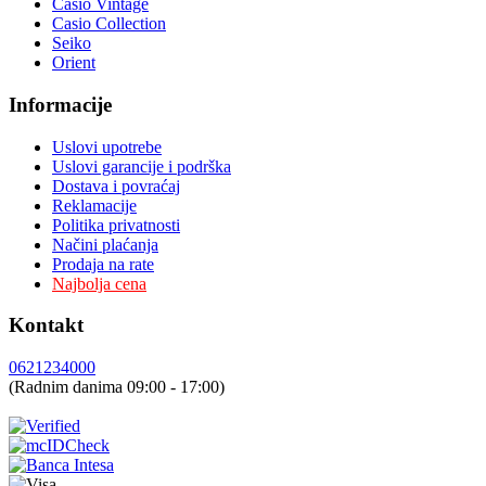
Casio Vintage
Casio Collection
Seiko
Orient
Informacije
Uslovi upotrebe
Uslovi garancije i podrška
Dostava i povraćaj
Reklamacije
Politika privatnosti
Načini plaćanja
Prodaja na rate
Najbolja cena
Kontakt
0621234000
(Radnim danima 09:00 - 17:00)