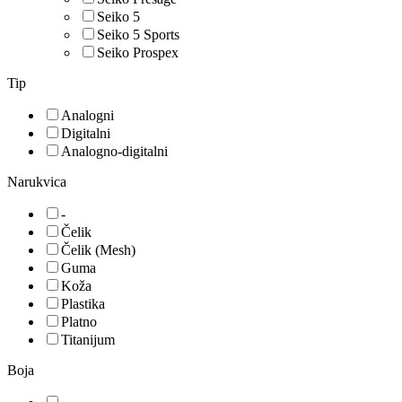
Seiko 5
Seiko 5 Sports
Seiko Prospex
Tip
Analogni
Digitalni
Analogno-digitalni
Narukvica
-
Čelik
Čelik (Mesh)
Guma
Koža
Plastika
Platno
Titanijum
Boja