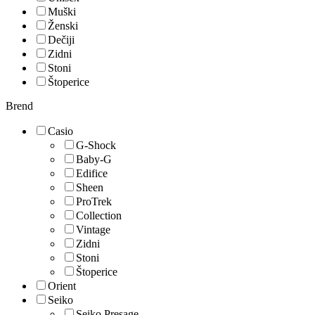
Muški
Ženski
Dečiji
Zidni
Stoni
Štoperice
Brend
Casio
G-Shock
Baby-G
Edifice
Sheen
ProTrek
Collection
Vintage
Zidni
Stoni
Štoperice
Orient
Seiko
Seiko Presage