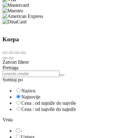
Korpa
Zatvori filtere
Pretraga
Pretraga:
Sortiraj po
Nazivu
Najnovije
Cena : od najniže do najviše
Cena : od najviše do najniže
Vrsta
-
Unisex