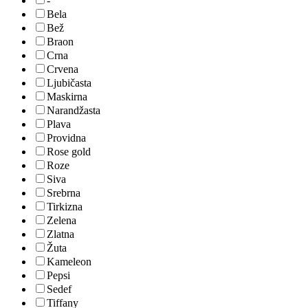
-
Bela
Bež
Braon
Crna
Crvena
Ljubičasta
Maskirna
Narandžasta
Plava
Providna
Rose gold
Roze
Siva
Srebrna
Tirkizna
Zelena
Zlatna
Žuta
Kameleon
Pepsi
Sedef
Tiffany