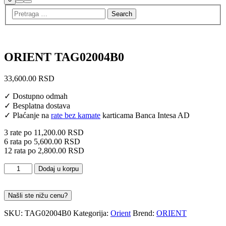
Search
Main
menu
ORIENT TAG02004B0
33,600.00
RSD
✓ Dostupno odmah
✓ Besplatna dostava
✓ Plaćanje na
rate bez kamate
karticama Banca Intesa AD
3 rate po
11,200.00
RSD
6 rata po
5,600.00
RSD
12 rata po
2,800.00
RSD
TAG02004B0
Dodaj u korpu
količina
Našli ste nižu cenu?
SKU:
TAG02004B0
Kategorija:
Orient
Brend:
ORIENT