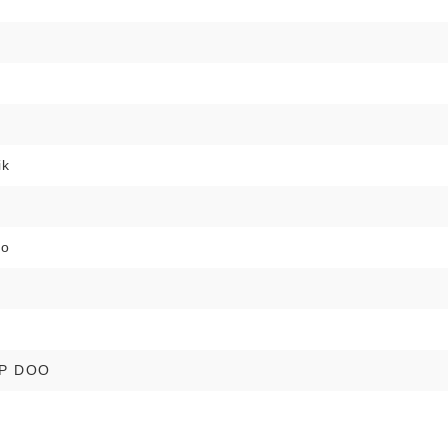
i
ik
no
P DOO