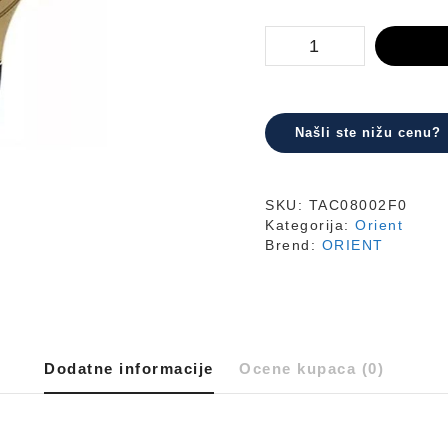
TAC08002F0
količina
Našli ste nižu cenu?
SKU:
TAC08002F0
Kategorija:
Orient
Brend:
ORIENT
Dodatne informacije
Ocene kupaca (0)