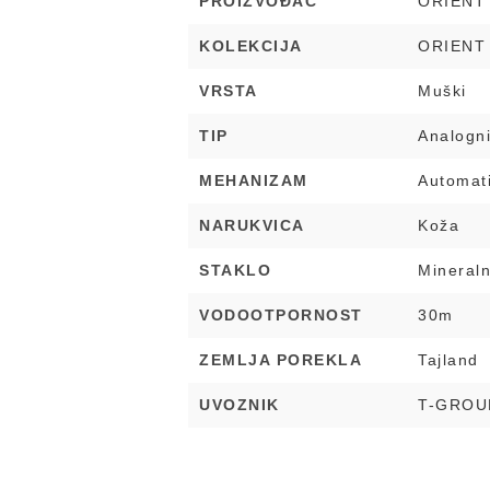
PROIZVOĐAČ
ORIENT
KOLEKCIJA
ORIENT
VRSTA
Muški
TIP
Analogn
MEHANIZAM
Automat
NARUKVICA
Koža
STAKLO
Mineral
VODOOTPORNOST
30m
ZEMLJA POREKLA
Tajland
UVOZNIK
T-GROU