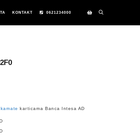
TA
KONTAKT
0621234000
Search
Korpa
2F0
 kamate
karticama Banca Intesa AD
D
D
D