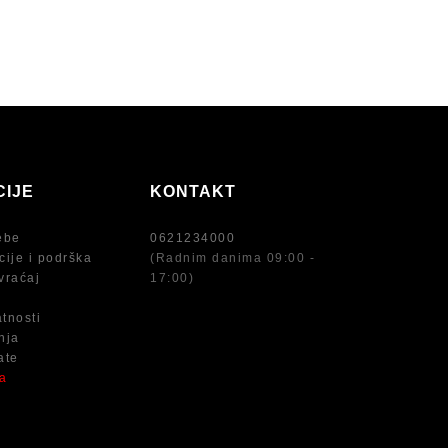
CIJE
KONTAKT
ebe
0621234000
cije i podrška
(Radnim danima 09:00 -
vraćaj
17:00)
atnosti
nja
ate
na