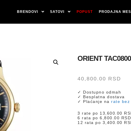
BRENDOVI
SATOVI
POPUST
PRODAJNA MES
ORIENT TAC0800
40,800.00
RSD
✓ Dostupno odmah
✓ Besplatna dostava
✓ Plaćanje na
rate bez
3 rate po
13,600.00
RS
6 rata po
6,800.00
RS
12 rata po
3,400.00
RS