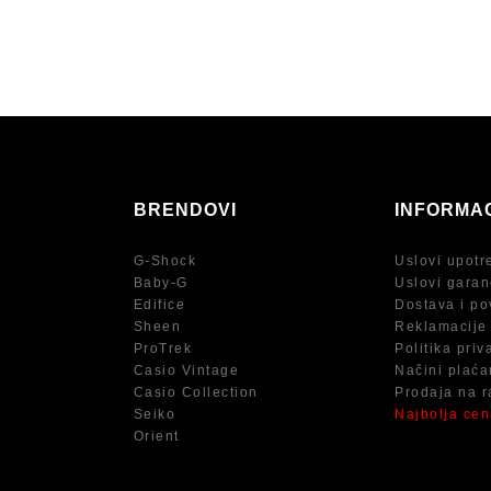
BRENDOVI
INFORMA
G-Shock
Uslovi upotr
Baby-G
Uslovi garan
Edifice
Dostava i po
Sheen
Reklamacije
ProTrek
Politika priv
Casio Vintage
Načini plaća
Casio Collection
Prodaja na r
Seiko
Najbolja ce
Orient