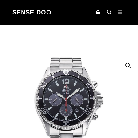
SENSE DOO
Main m
Search
Korpa