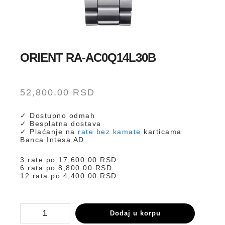
ORIENT RA-AC0Q14L30B
52,800.00
RSD
✓ Dostupno odmah
✓ Besplatna dostava
✓ Plaćanje na
rate bez kamate
karticama
Banca Intesa AD
3 rate po
17,600.00
RSD
6 rata po
8,800.00
RSD
12 rata po
4,400.00
RSD
RA-
Dodaj u korpu
AC0Q14L30B
količina