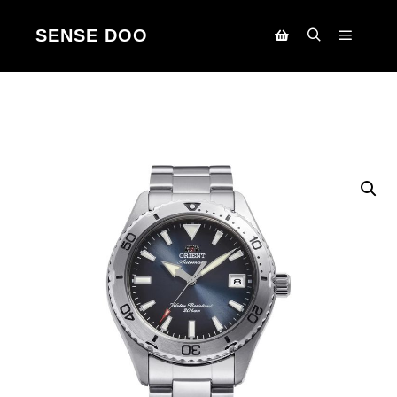
SENSE DOO
Main m
Search
Korpa