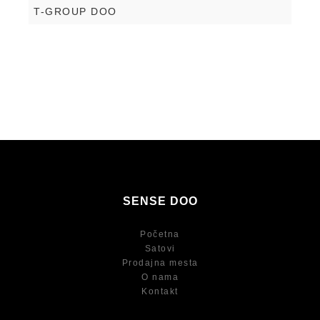
T-GROUP DOO
SENSE DOO
Početna
Satovi
Prodajna mesta
O nama
Kontakt