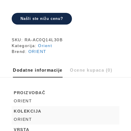
Našli ste nižu cenu?
SKU:
RA-AC0Q14L30B
Kategorija:
Orient
Brend:
ORIENT
Dodatne informacije
Ocene kupaca (0)
PROIZVOĐAČ
ORIENT
KOLEKCIJA
ORIENT
VRSTA