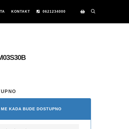
TA
KONTAKT
0621234000
Search
Korpa
M03S30B
TUPNO
 ME KADA BUDE DOSTUPNO