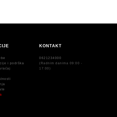
CIJE
KONTAKT
ebe
0621234000
cije i podrška
(Radnim danima 09:00 -
vraćaj
17:00)
atnosti
nja
ate
na