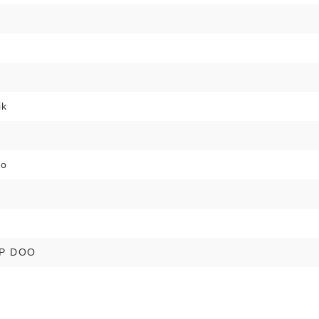
i
ik
no
P DOO