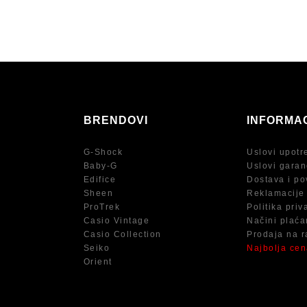
BRENDOVI
INFORMA
G-Shock
Uslovi upotr
Baby-G
Uslovi garan
Edifice
Dostava i po
Sheen
Reklamacije
ProTrek
Politika priv
Casio Vintage
Načini plaća
Casio Collection
Prodaja na r
Seiko
Najbolja ce
Orient