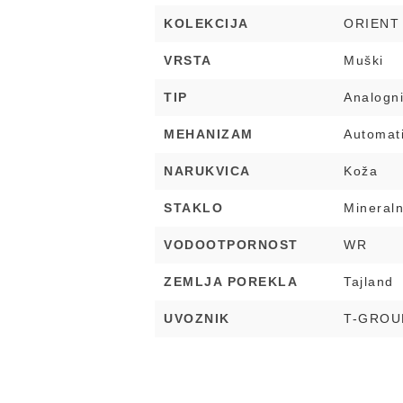
KOLEKCIJA
ORIENT
VRSTA
Muški
TIP
Analogn
MEHANIZAM
Automat
NARUKVICA
Koža
STAKLO
Mineral
VODOOTPORNOST
WR
ZEMLJA POREKLA
Tajland
UVOZNIK
T-GROU