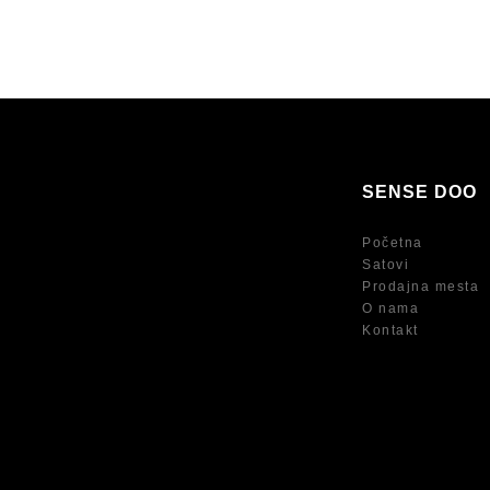
SENSE DOO
Početna
Satovi
Prodajna mesta
O nama
Kontakt