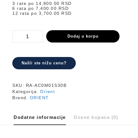
3 rate po
14,800.00
RSD
6 rata po
7,400.00
RSD
12 rata po
3,700.00
RSD
RA-
Dodaj u korpu
AC0M01S30B
količina
Našli ste nižu cenu?
SKU:
RA-AC0M01S30B
Kategorija:
Orient
Brend:
ORIENT
Dodatne informacije
Ocene kupaca (0)