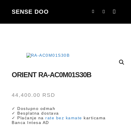
SENSE DOO
Main m
Korpa
Search
ORIENT RA-AC0M01S30B
44,400.00
RSD
✓ Dostupno odmah
✓ Besplatna dostava
✓ Plaćanje na
rate bez kamate
karticama
Banca Intesa AD