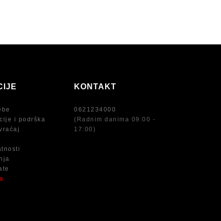
CIJE
KONTAKT
ebe
0621234000
cije i podrška
(Radnim danima 09:00 -
vraćaj
17:00)
atnosti
nja
ate
na