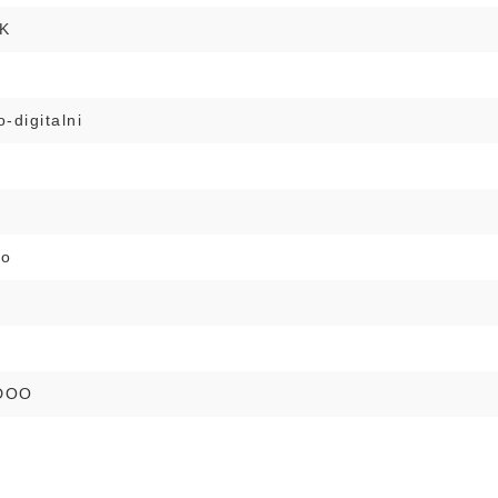
K
-digitalni
no
DOO