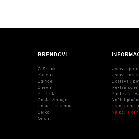
BRENDOVI
INFORMA
G-Shock
Uslovi upotr
Baby-G
Uslovi garan
Edifice
Dostava i po
Sheen
Reklamacije
ProTrek
Politika priv
Casio Vintage
Načini plaća
Casio Collection
Prodaja na r
Seiko
Najbolja ce
Orient