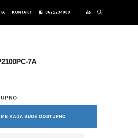
TA
KONTAKT
0621234000
Search
Korpa
2100PC-7A
TUPNO
 ME KADA BUDE DOSTUPNO