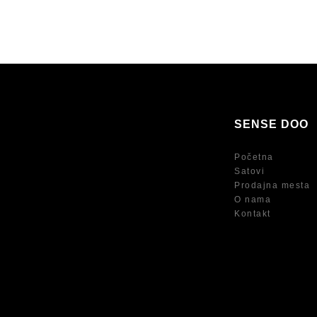
SENSE DOO
Početna
Satovi
Prodajna mesta
O nama
Kontakt