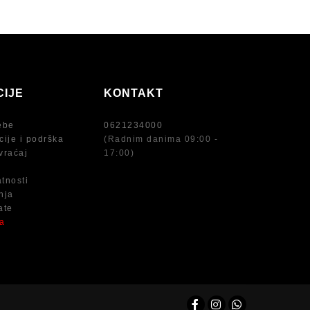
CIJE
KONTAKT
ebe
0621234000
cije i podrška
(Radnim danima 09:00 -
vraćaj
17:00)
atnosti
nja
ate
na