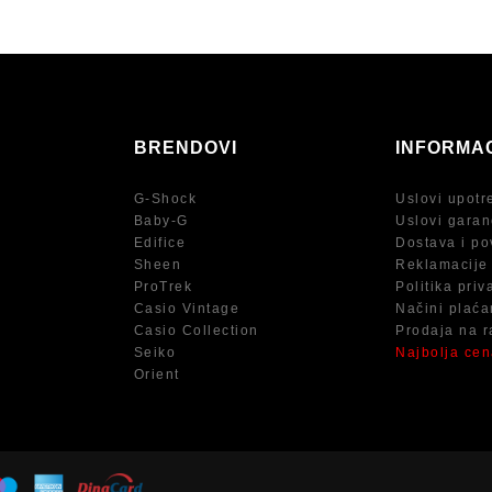
BRENDOVI
INFORMA
G-Shock
Uslovi upotr
Baby-G
Uslovi garan
Edifice
Dostava i po
Sheen
Reklamacije
ProTrek
Politika priv
Casio Vintage
Načini plaća
Casio Collection
Prodaja na r
Seiko
Najbolja ce
Orient