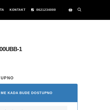
TA
KONTAKT
0621234000
Search
Korpa
00UBB-1
TUPNO
 ME KADA BUDE DOSTUPNO