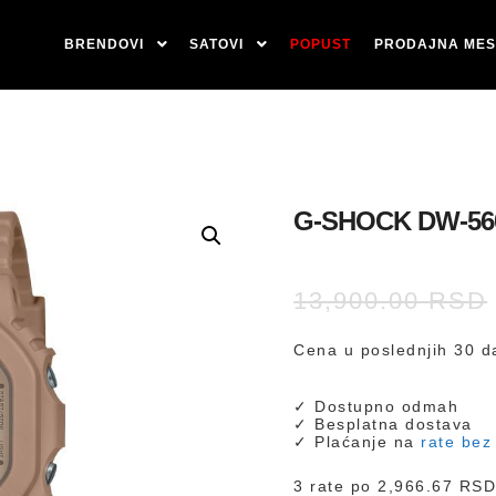
BRENDOVI
SATOVI
POPUST
PRODAJNA MES
G-SHOCK DW-56
13,900.00
RSD
Cena u poslednjih 30 da
✓ Dostupno odmah
✓ Besplatna dostava
✓ Plaćanje na
rate bez
3 rate po
2,966.67
RS