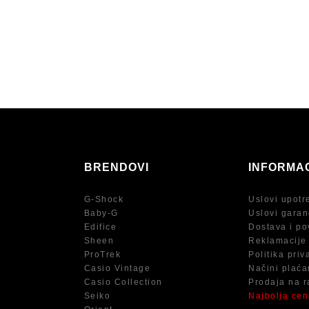
BRENDOVI
INFORMA
G-Shock
Uslovi upotr
Baby-G
Uslovi garan
Edifice
Dostava i po
Sheen
Reklamacije
ProTrek
Politika priv
Casio Vintage
Načini plaća
Casio Collection
Prodaja na r
Seiko
Najbolja ce