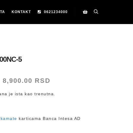
TA
KONTAKT
0621234000
Search
Korpa
00NC-5
Originalna
Trenutna
8,900.00
RSD
cena
cena
je
je:
na je ista kao trenutna.
bila:
8,900.00 RSD.
13,900.00 RSD.
 kamate
karticama Banca Intesa AD
D