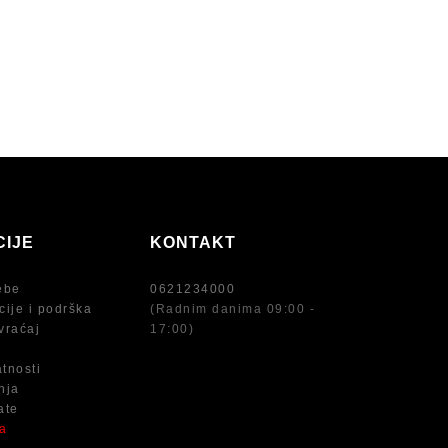
CIJE
KONTAKT
ebe
0621234000
cije i podrška
(Radnim danima 09:00 -
vraćaj
17:00)
atnosti
nja
ate
na