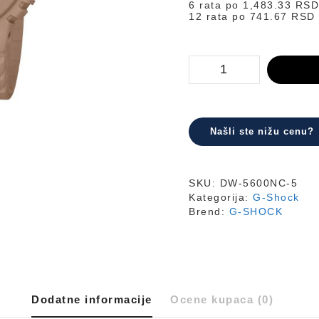
6 rata po
1,483.33
RS
12 rata po
741.67
RSD
DW-
5600NC-
5
količina
Našli ste nižu cenu?
SKU:
DW-5600NC-5
Kategorija:
G-Shock
Brend:
G-SHOCK
Dodatne informacije
Ocene kupaca (0)