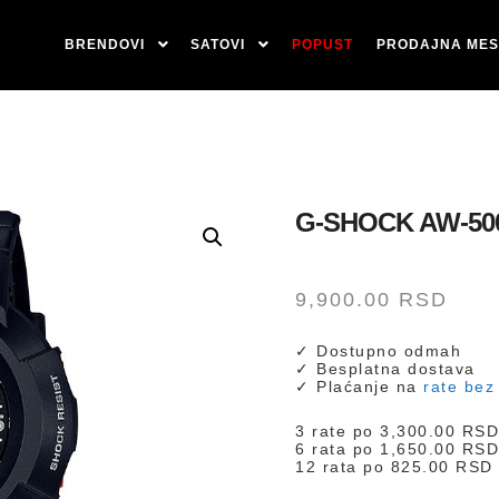
BRENDOVI
SATOVI
POPUST
PRODAJNA MES
G-SHOCK AW-50
9,900.00
RSD
✓ Dostupno odmah
✓ Besplatna dostava
✓ Plaćanje na
rate bez
3 rate po
3,300.00
RS
6 rata po
1,650.00
RS
12 rata po
825.00
RSD