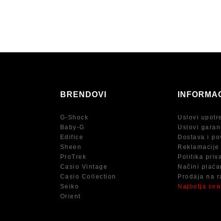
BRENDOVI
INFORMA
G-Shock
Uslovi upotr
Baby-G
Uslovi garan
Edifice
Dostava i po
Sheen
Reklamacije
ProTrek
Politika priv
Casio Vintage
Načini plaća
Casio Collection
Prodaja na r
Seiko
Najbolja ce
Orient