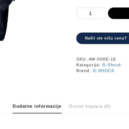
AW-
500E-
1E
količina
Našli ste nižu cenu?
SKU:
AW-500E-1E
Kategorija:
G-Shock
Brend:
G-SHOCK
Dodatne informacije
Ocene kupaca (0)