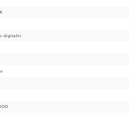
K
-digitalni
no
DOO