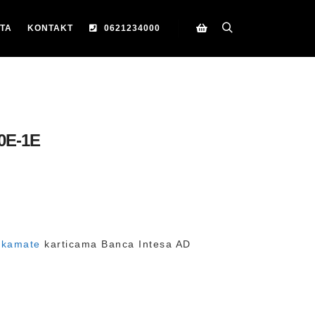
TA
KONTAKT
0621234000
Search
Korpa
0E-1E
 kamate
karticama Banca Intesa AD
D
D