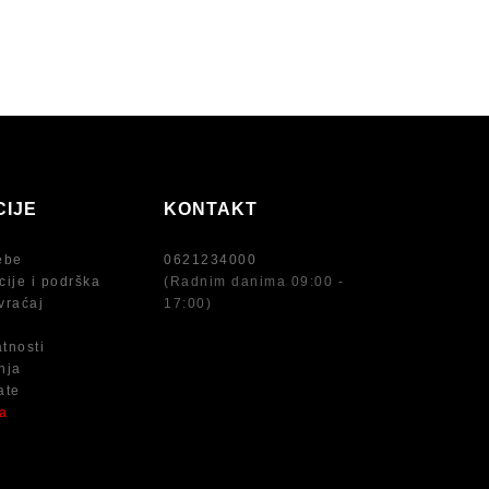
CIJE
KONTAKT
ebe
0621234000
cije i podrška
(Radnim danima 09:00 -
vraćaj
17:00)
atnosti
nja
ate
na