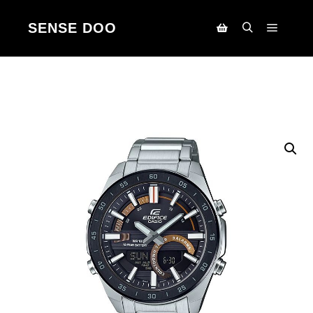
SENSE DOO
Main m
Search
Korpa