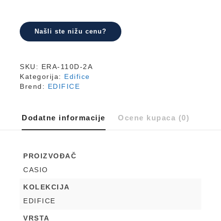
količina
Našli ste nižu cenu?
SKU:
ERA-110D-2A
Kategorija:
Edifice
Brend:
EDIFICE
Dodatne informacije
Ocene kupaca (0)
PROIZVOĐAČ
CASIO
KOLEKCIJA
EDIFICE
VRSTA