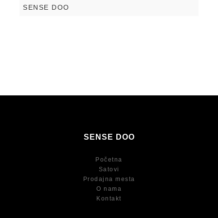
SENSE DOO
SENSE DOO
Početna
Satovi
Prodajna mesta
O nama
Kontakt