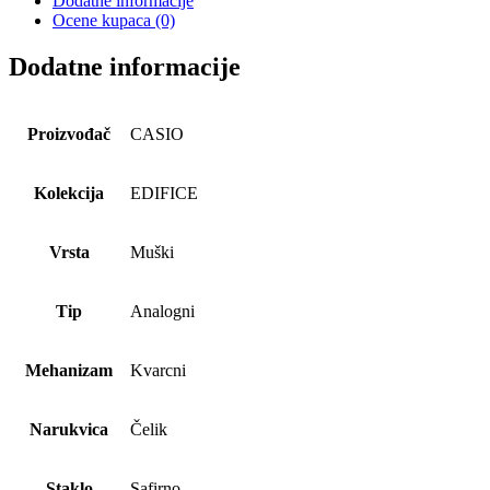
Dodatne informacije
Ocene kupaca (0)
Dodatne informacije
Proizvođač
CASIO
Kolekcija
EDIFICE
Vrsta
Muški
Tip
Analogni
Mehanizam
Kvarcni
Narukvica
Čelik
Staklo
Safirno