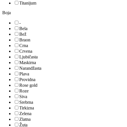
Titanijum
Boja
-
Bela
Bež
Braon
Crna
Crvena
Ljubičasta
Maskirna
Narandžasta
Plava
Providna
Rose gold
Roze
Siva
Srebrna
Tirkizna
Zelena
Zlatna
Žuta