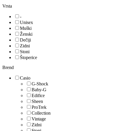
Vrsta
-
Unisex
Muški
Ženski
Dečiji
Zidni
Stoni
Štoperice
Brend
Casio
G-Shock
Baby-G
Edifice
Sheen
ProTrek
Collection
Vintage
Zidni
Stoni