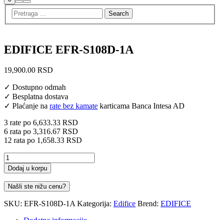
Search
Main
menu
EDIFICE EFR-S108D-1A
19,900.00
RSD
✓ Dostupno odmah
✓ Besplatna dostava
✓ Plaćanje na
rate bez kamate
karticama Banca Intesa AD
3 rate po
6,633.33
RSD
6 rata po
3,316.67
RSD
12 rata po
1,658.33
RSD
EFR-
S108D-
Dodaj u korpu
1A
količina
Našli ste nižu cenu?
SKU:
EFR-S108D-1A
Kategorija:
Edifice
Brend:
EDIFICE