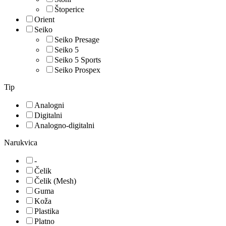
Štoperice
Orient
Seiko
Seiko Presage
Seiko 5
Seiko 5 Sports
Seiko Prospex
Tip
Analogni
Digitalni
Analogno-digitalni
Narukvica
-
Čelik
Čelik (Mesh)
Guma
Koža
Plastika
Platno