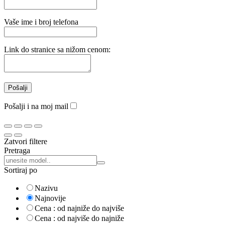
Vaše ime i broj telefona
Link do stranice sa nižom cenom:
Pošalji i na moj mail
Zatvori filtere
Pretraga
Pretraga:
Sortiraj po
Nazivu
Najnovije
Cena : od najniže do najviše
Cena : od najviše do najniže