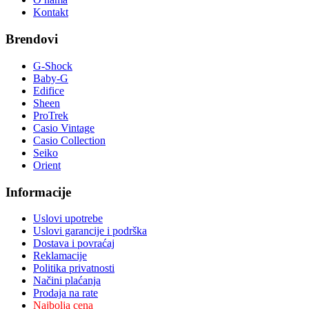
Kontakt
Brendovi
G-Shock
Baby-G
Edifice
Sheen
ProTrek
Casio Vintage
Casio Collection
Seiko
Orient
Informacije
Uslovi upotrebe
Uslovi garancije i podrška
Dostava i povraćaj
Reklamacije
Politika privatnosti
Načini plaćanja
Prodaja na rate
Najbolja cena