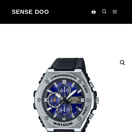
SENSE DOO
Main m
Search
Korpa