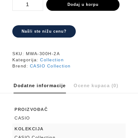
MWA-
Dodaj u korpu
300H-
2A
količina
Našli ste nižu cenu?
SKU:
MWA-300H-2A
Kategorija:
Collection
Brend:
CASIO Collection
Dodatne informacije
Ocene kupaca (0)
PROIZVOĐAČ
CASIO
KOLEKCIJA
CASIO Collection