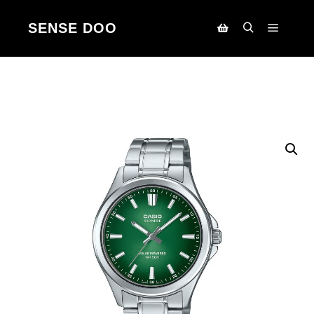
SENSE DOO
Main m
Search
Korpa