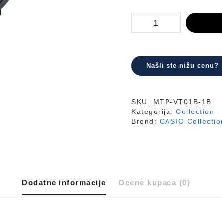
MTP-
VT01B-
1B
količina
Našli ste nižu cenu?
SKU:
MTP-VT01B-1B
Kategorija:
Collection
Brend:
CASIO Collectio
Dodatne informacije
Ocene kupaca (0)