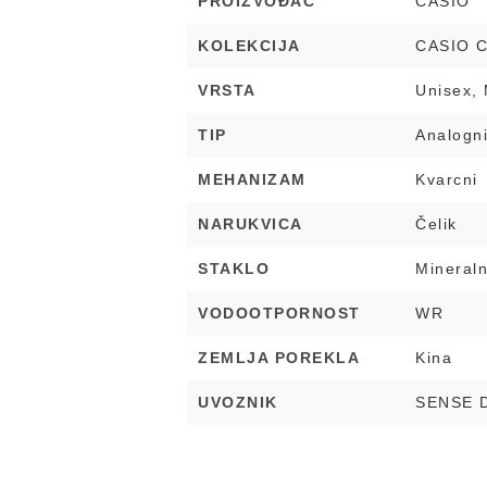
PROIZVOĐAČ
CASIO
KOLEKCIJA
CASIO C
VRSTA
Unisex, 
TIP
Analogn
MEHANIZAM
Kvarcni
NARUKVICA
Čelik
STAKLO
Mineral
VODOOTPORNOST
WR
ZEMLJA POREKLA
Kina
UVOZNIK
SENSE 