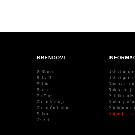
BRENDOVI
INFORMA
G-Shock
Uslovi upotr
Baby-G
Uslovi garan
Edifice
Dostava i po
Sheen
Reklamacije
ProTrek
Politika priv
Casio Vintage
Načini plaća
Casio Collection
Prodaja na r
Seiko
Najbolja ce
Orient