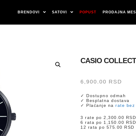
BRENDOVI
SATOVI
POPUST
PRODAJNA MES
CASIO COLLECT
6,900.00
RSD
✓ Dostupno odmah
✓ Besplatna dostava
✓ Plaćanje na
rate bez
3 rate po
2,300.00
RS
6 rata po
1,150.00
RS
12 rata po
575.00
RSD