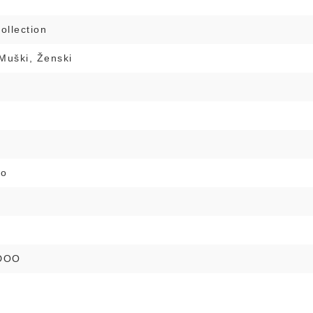
ollection
Muški, Ženski
i
no
DOO