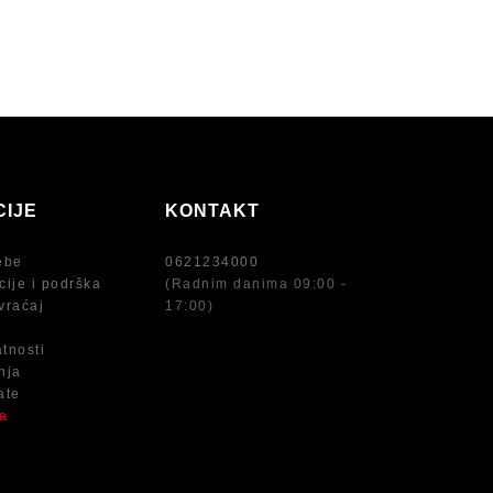
CIJE
KONTAKT
ebe
0621234000
cije i podrška
(Radnim danima 09:00 -
vraćaj
17:00)
atnosti
nja
ate
na