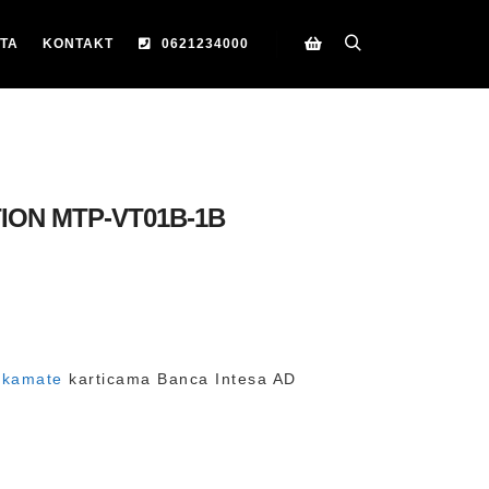
TA
KONTAKT
0621234000
Search
Korpa
ION MTP-VT01B-1B
 kamate
karticama Banca Intesa AD
D
D