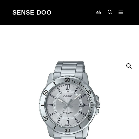
SENSE DOO
Main m
Search
Korpa