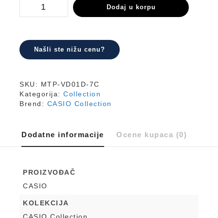
MTP-
Dodaj u korpu
VD01D-
7C
količina
Našli ste nižu cenu?
SKU:
MTP-VD01D-7C
Kategorija:
Collection
Brend:
CASIO Collection
Dodatne informacije
Ocene kupaca (0)
PROIZVOĐAČ
CASIO
KOLEKCIJA
CASIO Collection