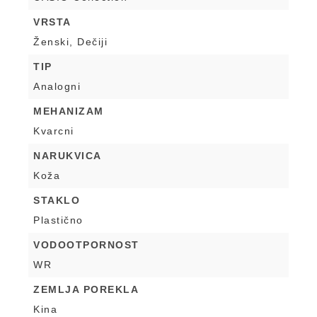
VRSTA
Ženski, Dečiji
TIP
Analogni
MEHANIZAM
Kvarcni
NARUKVICA
Koža
STAKLO
Plastično
VODOOTPORNOST
WR
ZEMLJA POREKLA
Kina