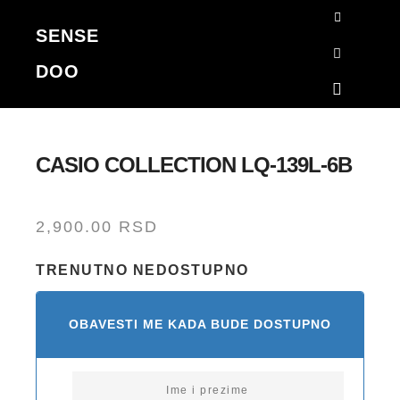
SENSE
Korpa
DOO
Search
Main me
CASIO COLLECTION LQ-139L-6B
2,900.00
RSD
TRENUTNO NEDOSTUPNO
OBAVESTI ME KADA BUDE DOSTUPNO