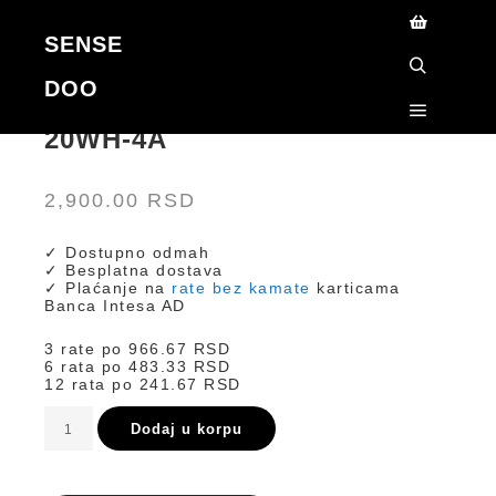
SENSE
Korpa
DOO
Search
CASIO COLLECTION LA-
20WH-4A
Main me
2,900.00
RSD
✓ Dostupno odmah
✓ Besplatna dostava
✓ Plaćanje na
rate bez kamate
karticama
Banca Intesa AD
3 rate po
966.67
RSD
6 rata po
483.33
RSD
12 rata po
241.67
RSD
LA-
Dodaj u korpu
20WH-
4A
količina