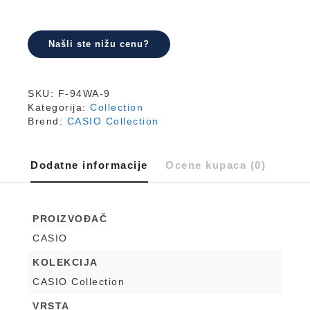
količina
Našli ste nižu cenu?
SKU:
F-94WA-9
Kategorija:
Collection
Brend:
CASIO Collection
Dodatne informacije
Ocene kupaca (0)
PROIZVOĐAČ
CASIO
KOLEKCIJA
CASIO Collection
VRSTA