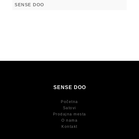
SENSE DOO
SENSE DOO
Početna
Satovi
Prodajna mesta
O nama
Kontakt