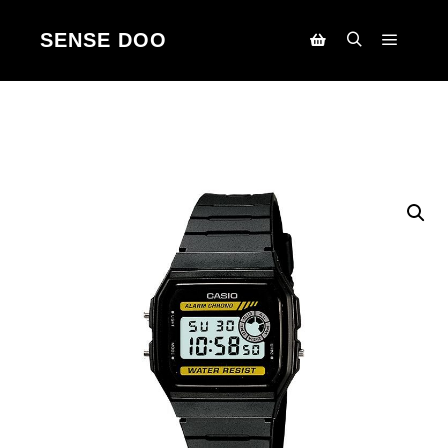
SENSE DOO
Main m
Search
Korpa