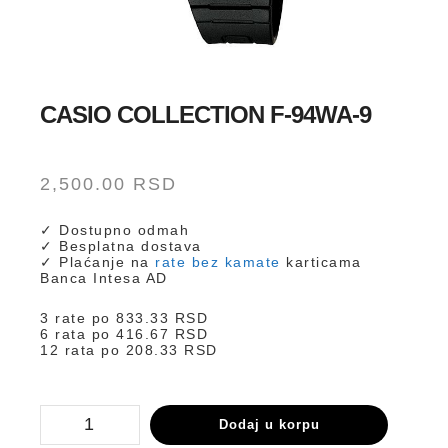
CASIO COLLECTION F-94WA-9
2,500.00
RSD
✓ Dostupno odmah
✓ Besplatna dostava
✓ Plaćanje na
rate bez kamate
karticama
Banca Intesa AD
3 rate po
833.33
RSD
6 rata po
416.67
RSD
12 rata po
208.33
RSD
F-
Dodaj u korpu
94WA-
9