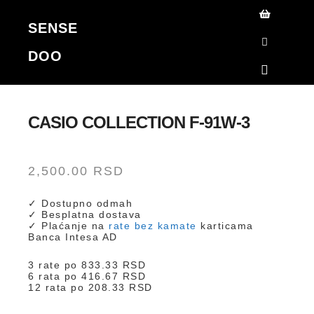
SENSE
Korpa
DOO
Search
Main me
CASIO COLLECTION F-91W-3
2,500.00
RSD
✓ Dostupno odmah
✓ Besplatna dostava
✓ Plaćanje na
rate bez kamate
karticama
Banca Intesa AD
3 rate po
833.33
RSD
6 rata po
416.67
RSD
12 rata po
208.33
RSD