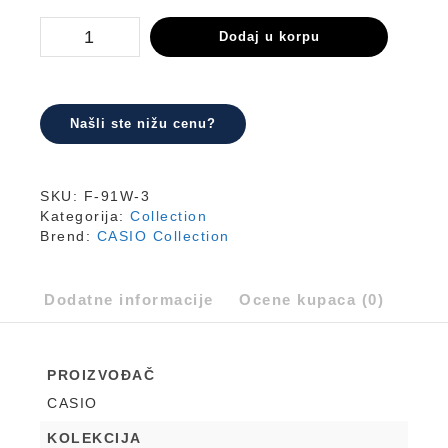
F-
Dodaj u korpu
91W-
3
količina
Našli ste nižu cenu?
SKU:
F-91W-3
Kategorija:
Collection
Brend:
CASIO Collection
Dodatne informacije
Ocene kupaca (0)
PROIZVOĐAČ
CASIO
KOLEKCIJA