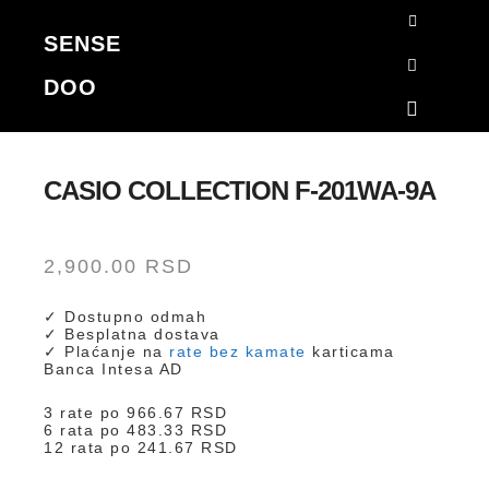
SENSE
Korpa
DOO
Search
Main me
CASIO COLLECTION F-201WA-9A
2,900.00
RSD
✓ Dostupno odmah
✓ Besplatna dostava
✓ Plaćanje na
rate bez kamate
karticama
Banca Intesa AD
3 rate po
966.67
RSD
6 rata po
483.33
RSD
12 rata po
241.67
RSD