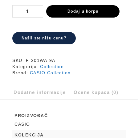
F-
Dodaj u korpu
201WA-
9A
količina
Našli ste nižu cenu?
SKU:
F-201WA-9A
Kategorija:
Collection
Brend:
CASIO Collection
Dodatne informacije
Ocene kupaca (0)
PROIZVOĐAČ
CASIO
KOLEKCIJA