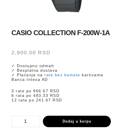
CASIO COLLECTION F-200W-1A
2,900.00
RSD
✓ Dostupno odmah
✓ Besplatna dostava
✓ Plaćanje na
rate bez kamate
karticama
Banca Intesa AD
3 rate po
966.67
RSD
6 rata po
483.33
RSD
12 rata po
241.67
RSD
F-
Dodaj u korpu
200W-
1A