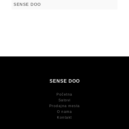
SENSE DOO
SENSE DOO
Početna
Satovi
Prodajna mesta
O nama
Kontakt