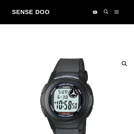
SENSE DOO
Main m
Search
Korpa