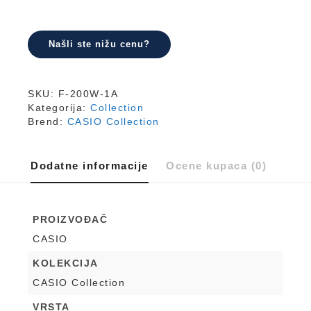
količina
Našli ste nižu cenu?
SKU:
F-200W-1A
Kategorija:
Collection
Brend:
CASIO Collection
Dodatne informacije
Ocene kupaca (0)
PROIZVOĐAČ
CASIO
KOLEKCIJA
CASIO Collection
VRSTA