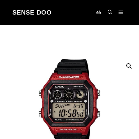
SENSE DOO
Main m
Search
Korpa