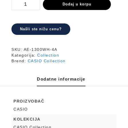
AE-
Dodaj u korpu
1300WH-
4A
količina
Našli ste nižu cenu?
SKU:
AE-1300WH-4A
Kategorija:
Collection
Brend:
CASIO Collection
Dodatne informacije
PROIZVOĐAČ
CASIO
KOLEKCIJA
CASIO Collection