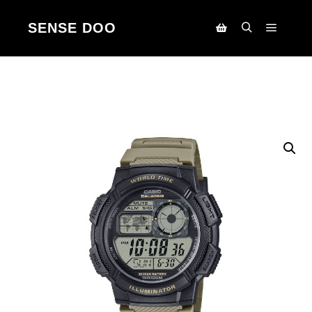
SENSE DOO
Main m
Search
Korpa