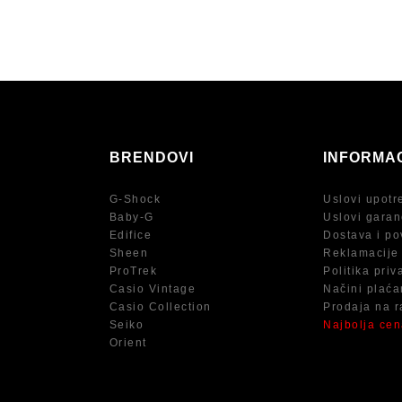
BRENDOVI
INFORMA
G-Shock
Uslovi upotr
Baby-G
Uslovi garan
Edifice
Dostava i po
Sheen
Reklamacije
ProTrek
Politika priv
Casio Vintage
Načini plaća
Casio Collection
Prodaja na r
Seiko
Najbolja ce
Orient