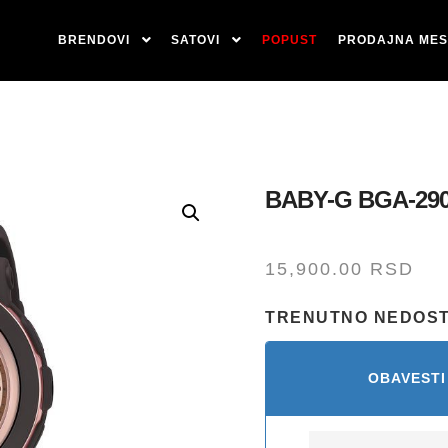
BRENDOVI
SATOVI
POPUST
PRODAJNA MES
BABY-G BGA-290
15,900.00
RSD
TRENUTNO NEDOS
OBAVESTI