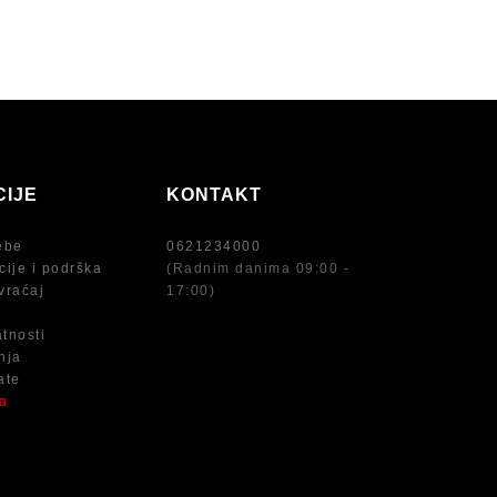
CIJE
KONTAKT
ebe
0621234000
cije i podrška
(Radnim danima 09:00 -
vraćaj
17:00)
atnosti
nja
ate
na