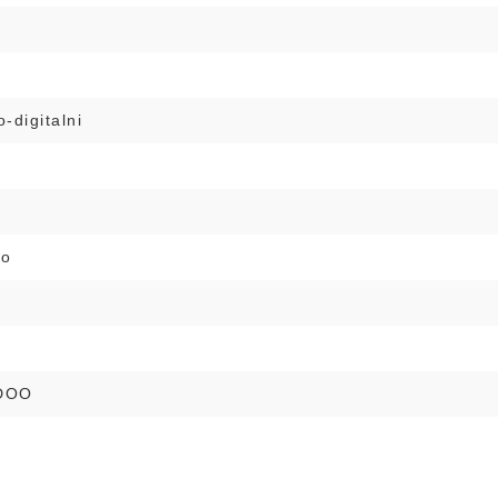
-digitalni
no
DOO