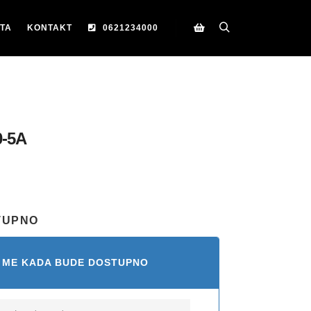
TA
KONTAKT
0621234000
Search
Korpa
-5A
TUPNO
 ME KADA BUDE DOSTUPNO