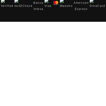
×
*
Vaš email
*
Vaše ime i broj telefona
Link do stranice sa nižom cenom: