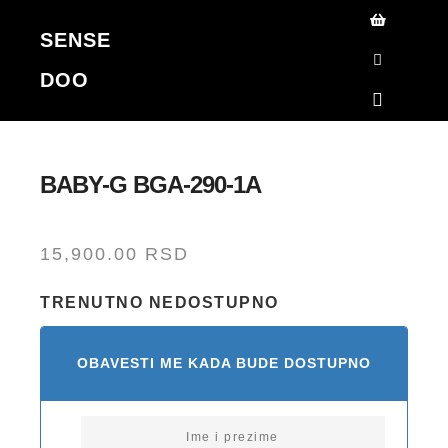
SENSE
Korpa
DOO
Search
Main me
BABY-G BGA-290-1A
15,900.00
RSD
TRENUTNO NEDOSTUPNO
OBAVESTI ME KADA BUDE DOSTUPNO