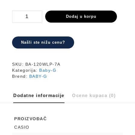
BA-
Dodaj u korpu
120WLP-
7A
količina
Našli ste nižu cenu?
SKU:
BA-120WLP-7A
Kategorija:
Baby-G
Brend:
BABY-G
Dodatne informacije
Ocene kupaca (0)
PROIZVOĐAČ
CASIO