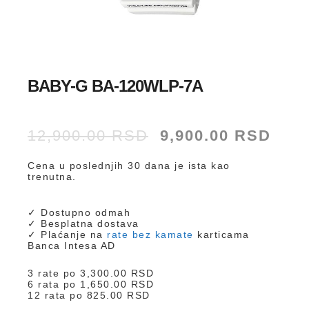
BABY-G BA-120WLP-7A
Originalna
Trenu
12,900.00
RSD
9,900.00
RSD
cena
cena
je
je:
Cena u poslednjih 30 dana je ista kao
bila:
9,900
trenutna.
12,900.00 RSD.
✓ Dostupno odmah
✓ Besplatna dostava
✓ Plaćanje na
rate bez kamate
karticama
Banca Intesa AD
3 rate po
3,300.00
RSD
6 rata po
1,650.00
RSD
12 rata po
825.00
RSD