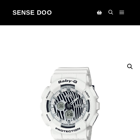
SENSE DOO
Main m
Search
Korpa