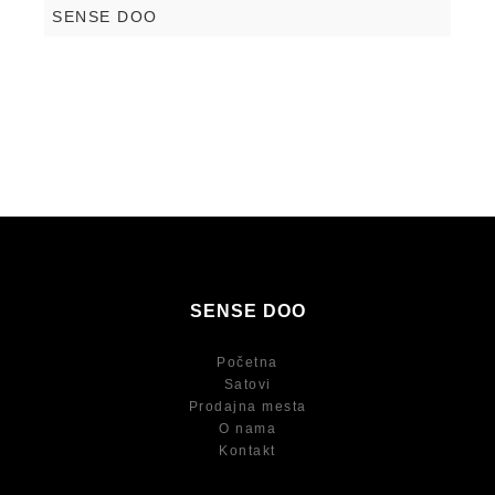
SENSE DOO
SENSE DOO
Početna
Satovi
Prodajna mesta
O nama
Kontakt