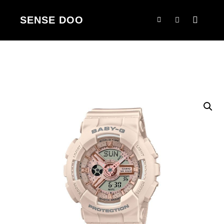
SENSE DOO
Main m
Korpa
Search