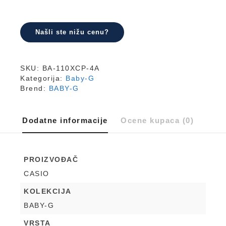
količina
Našli ste nižu cenu?
SKU:
BA-110XCP-4A
Kategorija:
Baby-G
Brend:
BABY-G
Dodatne informacije
Ocene kupaca (0)
PROIZVOĐAČ
CASIO
KOLEKCIJA
BABY-G
VRSTA