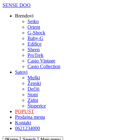
SENSE DOO
Brendovi
Seiko
Orient
G-Shock
Baby-G
Edifice
Sheen
ProTrek
Casio Vintage
Casio Collection
Satovi
Мuški
Ženski
Dečiji
Stoni
Zidni
Štoperice
POPUST
Prodajna mesta
Kontakt
0621234000
0
Korpa
Search
Main menu