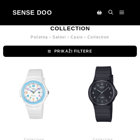
SENSE DOO
Main m
Search
Korpa
COLLECTION
Početna
›
Satovi
›
Casio
›
Collection
PRIKAŽI FILTERE
Collection
Collection