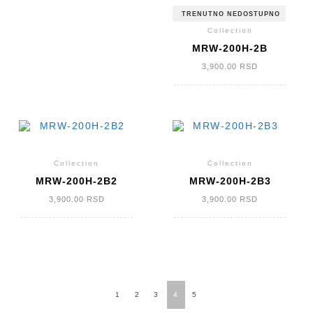
TRENUTNO NEDOSTUPNO
Collection
MRW-200H-2B
3,900.00
RSD
Collection
Collection
MRW-200H-2B2
MRW-200H-2B3
3,900.00
RSD
3,900.00
RSD
КРЕТАЊЕ
1
2
3
4
5
ЧЛАНАКА