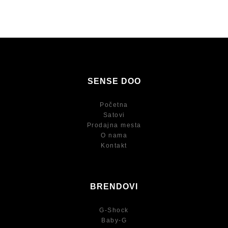
SENSE DOO
Početna
Satovi
Prodajna mesta
O nama
Kontakt
BRENDOVI
G-Shock
Baby-G