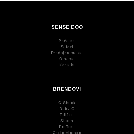
SENSE DOO
Početna
Satovi
Prodajna mesta
O nama
Kontakt
BRENDOVI
G-Shock
Baby-G
Edifice
Sheen
ProTrek
Casio Vintage