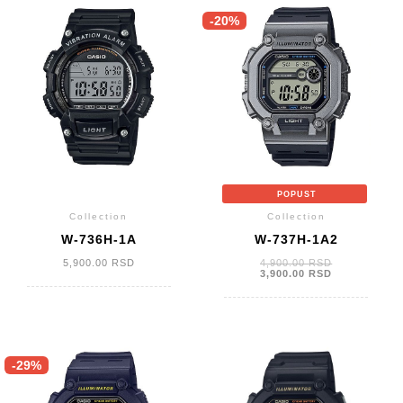
-20%
POPUST
Collection
Collection
W-736H-1A
W-737H-1A2
Originalna
5,900.00
RSD
4,900.00
RSD
cena
Trenutna
3,900.00
RSD
je
cena
bila:
je:
4,900.00 RSD
3,900.00 RSD
-29%