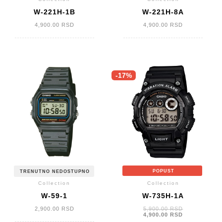
W-221H-1B
W-221H-8A
4,900.00
RSD
4,900.00
RSD
-17%
POPUST
TRENUTNO NEDOSTUPNO
Collection
Collection
W-59-1
W-735H-1A
Originalna
2,900.00
RSD
5,900.00
RSD
cena
Trenutna
4,900.00
RSD
je
cena