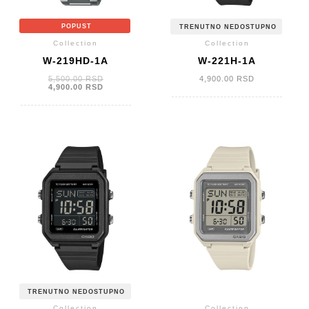
POPUST
TRENUTNO NEDOSTUPNO
Collection
Collection
W-219HD-1A
W-221H-1A
Originalna
5,500.00
RSD
4,900.00
RSD
cena
Trenutna
4,900.00
RSD
je
cena
bila:
je:
5,500.00 RSD.
4,900.00 RSD.
TRENUTNO NEDOSTUPNO
Collection
Collection