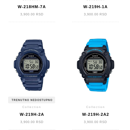
W-218HM-7A
W-219H-1A
3,900.00
RSD
3,900.00
RSD
TRENUTNO NEDOSTUPNO
Collection
Collection
W-219H-2A
W-219H-2A2
3,900.00
RSD
3,900.00
RSD