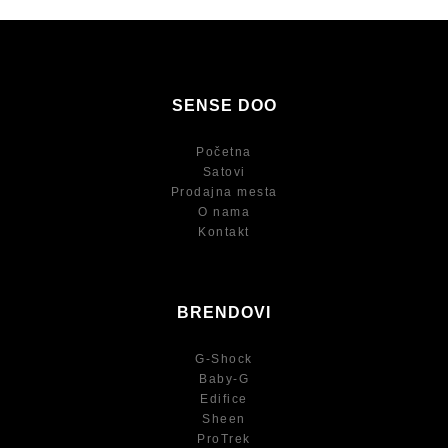
SENSE DOO
Početna
Satovi
Prodajna mesta
O nama
Kontakt
BRENDOVI
G-Shock
Baby-G
Edifice
Sheen
ProTrek