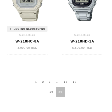
TRENUTNO NEDOSTUPNO
Collection
Collection
W-218HC-8A
W-218HD-1A
3,900.00
RSD
5,500.00
RSD
КРЕТАЊЕ
1
2
3
…
17
18
ЧЛАНАКА
19
20