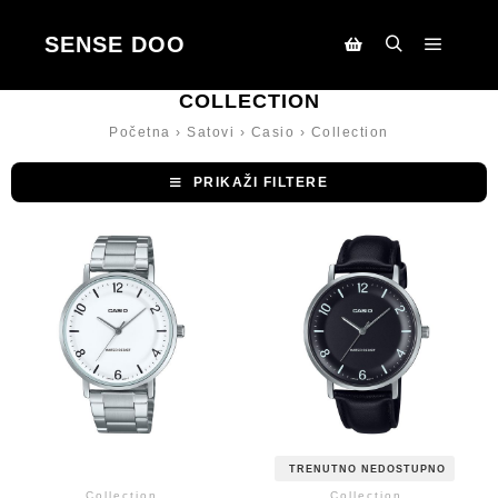
SENSE DOO
Main m
Search
Korpa
COLLECTION
Početna
›
Satovi
›
Casio
›
Collection
PRIKAŽI FILTERE
TRENUTNO NEDOSTUPNO
Collection
Collection